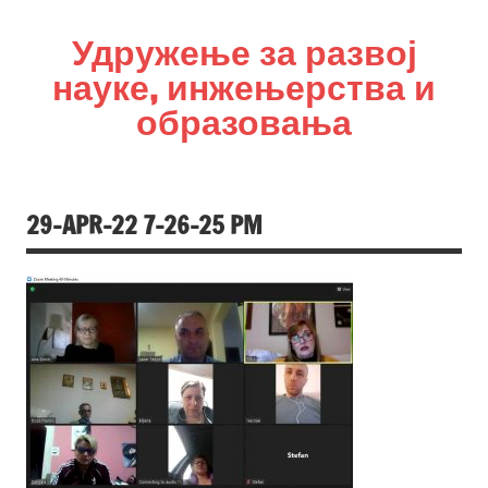
Удружење за развој
науке, инжењерства и
образовања
УРНИО
29-APR-22 7-26-25 PM