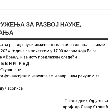
ЖЕЊА ЗА РАЗВОЈ НАУКЕ,
ВАЊА
ња за развој науке, инжењерства и образовања сазивам
2024. године са почетком у 17.00 часова која ће се
 у Врању, и за исту предлажем следећи
 Е В Н И Р Е Д
е Скупштине
 са финансијским извештајем и завршним рачуном за
ду часописа
Председник Удружења
проф. др Лазар Стошић