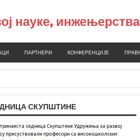
ој науке, инжењерств
АЦИ
ПАРТНЕРИ
КОНФЕРЕНЦИЈЕ
ПРАВ
ЕДНИЦА СКУПШТИНЕ
а тринаеста седница Скупштине Удружења за развој
 су присуствовали професори са високошколских