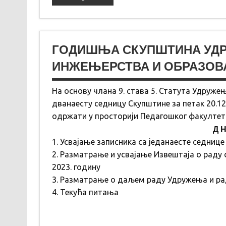
ГОДИШЊА СКУПШТИНА УДРУ
ИНЖЕЊЕРСТВА И ОБРАЗО
На основу члана 9. става 5. Статута Удруже
дванаесту седницу Скупштине за петак 20.12.
одржати у просторији Педагошког факултета
Д Н
1. Усвајање записника са једанаесте седниц
2. Разматрање и усвајање Извештаја о раду
2023. годину
3. Разматрање о даљем раду Удружења и ра
4. Текућа питања