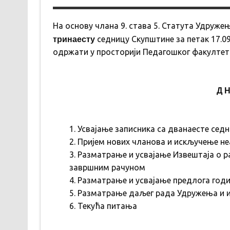
На основу члана 9. става 5. Статута Удруже
тринаесту
седницу Скупштине за петак 17.09.
одржати у просторији Педагошког факултета
Д Н
Усвајање записника са дванаесте сед
Пријем нових чланова и искључење н
Разматрање и усвајање Извештаја о ра
завршним рачуном
Разматрање и усвајање предлога годи
Разматрање даљег рада Удружења и и
Текућа питања