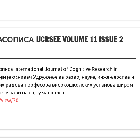
ПИСА IJCRSEE VOLUME 11 ISSUE 2
писа International Journal of Cognitive Research in
 чији је оснивач Удружење за развој науке, инжењерства и
них радова професора високошколских установа широм
ете наћи на сајту часописа
e/view/30