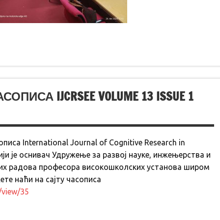
ПИСА IJCRSEE VOLUME 13 ISSUE 1
писа International Journal of Cognitive Research in
 чији је оснивач Удружење за развој науке, инжењерства и
них радова професора високошколских установа широм
ете наћи на сајту часописа
e/view/35