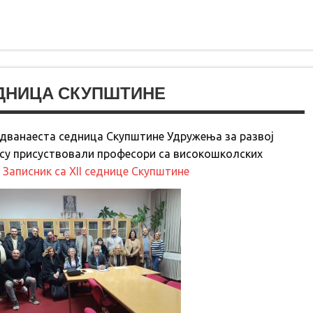
ЕДНИЦА СКУПШТИНЕ
а дванаеста седница Скупштине Удружења за развој
 су присуствовали професори са високошколских
.
Записник са XII седнице Скупштине