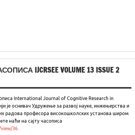
ПИСА IJCRSEE VOLUME 13 ISSUE 2
писа International Journal of Cognitive Research in
 чији је оснивач Удружење за развој науке, инжењерства и
них радова професора високошколских установа широм
ете наћи на сајту часописа
e/view/36