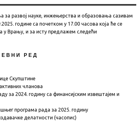
ња за развој науке, инжењерства и образовања сазивам
2025. године са почетком у 17.00 часова која ће се
 у Врању, и за исту предлажем следећи
 Е В Н И Р Е Д
нице Скупштине
еактивних чланова
ду за 2024. годину са финансијским извештајем и
шњег програма рада за 2025. годину
здавачке делатности (часопис)