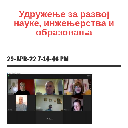
Удружење за развој
науке, инжењерства и
образовања
УРНИО
29-APR-22 7-14-46 PM