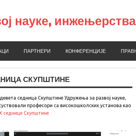
ој науке, инжењерств
АЦИ
ПАРТНЕРИ
КОНФЕРЕНЦИЈЕ
ПРАВ
ДНИЦА СКУПШТИНЕ
 девета седница Скупштине Удружења за развој науке,
суствовали професори са високошколских установа као
IX седнице Скупштине