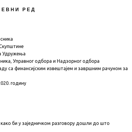
 Е В Н И Р Е Д
исника
 Скупштине
на Удружења
ника, Управног одбора и Надзорног одбора
аду са финансијским извештајем и завршним рачуном за
020. годину
 како би у заједничком разговору дошли до што