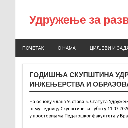
Удружење за разв
УРНИО
ПОЧЕТАК
О НАМА
ЦИЉЕВИ И ЗАД
ГОДИШЊА СКУПШТИНА УДРУ
ИНЖЕЊЕРСТВА И ОБРАЗО
На основу члана 9. става 5. Статута Удруже
осму седницу Скупштине за суботу 11.07.2020
у просторијама Педагошког факултета у Вра