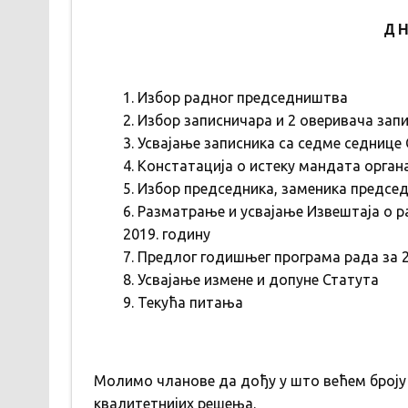
Д Н
Избор радног председништва
Избор записничара и 2 оверивача зап
Усвајање записника са седме седнице
Констатација о истеку мандата орга
Избор председника, заменика председ
Разматрање и усвајање Извештаја о р
2019. годину
Предлог годишњег програма рада за 2
Усвајање измене и допуне Статута
Текућа питања
Молимо чланове да дођу у што већем броју
квалитетнијих решења.