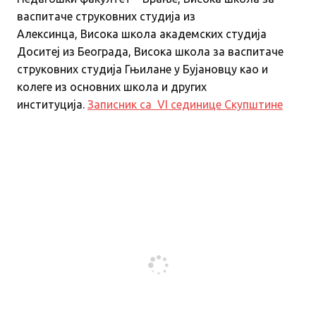
васпитаче струковних студија из
Алексинца, Висока школа академских студија
Доситеј из Београда, Висока школа за васпитаче
струковних студија Гњилане у Бујановцу као и
колеге из основних школа и других
институција.
Записник са VI сединице Скупштине