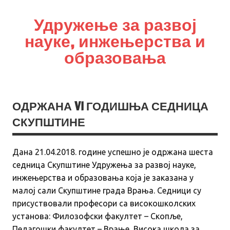
Удружење за развој
науке, инжењерства и
образовања
УРНИО
ОДРЖАНА VI ГОДИШЊА СЕДНИЦА
СКУПШТИНЕ
Дана 21.04.2018. године успешно је одржана шеста
седница Скупштине Удружења за развој науке,
инжењерства и образовања која је заказана у
малој сали Скупштине града Врања. Седници су
присуствовали професори са високошколских
установа: Филозофски факултет – Скопље,
Педагошки факултет – Врање, Висока школа за