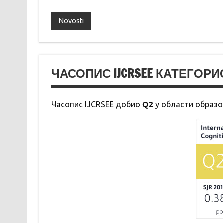
Novosti
ЧАСОПИС IJCRSEE КАТЕГОРИС
Q2
Часопис IJCRSEE добио
у области образ