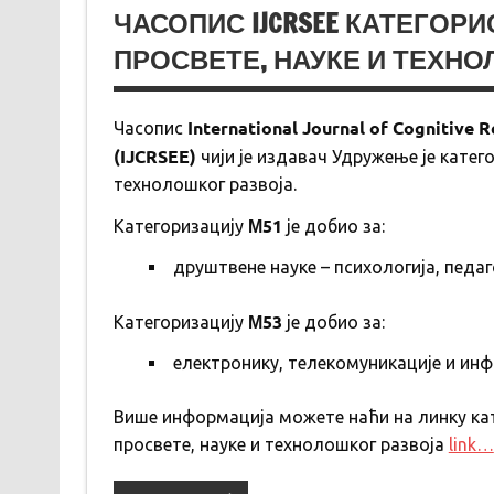
ЧАСОПИС IJCRSEE КАТЕГОР
ПРОСВЕТЕ, НАУКЕ И ТЕХНО
International Journal of Cognitive R
Часопис
(IJCRSEE)
чији је издавач Удружење је катег
технолошког развоја.
М51
Категоризацију
је добио за:
друштвене науке – психологија, педаг
М53
Категоризацију
је добио за:
електронику, телекомуникације и инф
Више информација можете наћи на линку ка
просвете, науке и технолошког развоја
link…