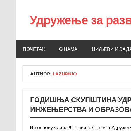
Удружење за разв
УРНИО
ПОЧЕТАК
О НАМА
ЦИЉЕВИ И ЗАД
AUTHOR:
LAZURNIO
ГОДИШЊА СКУПШТИНА УДРУ
ИНЖЕЊЕРСТВА И ОБРАЗО
На основу члана 9. става 5. Статута Удруже