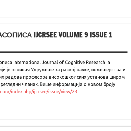
ПИСА IJCRSEE VOLUME 9 ISSUE 1
писа International Journal of Cognitive Research in
 чији је оснивач Удружење за развој науке, инжењерства и
них радова професора високошколских установа широм
 прегледни чланак. Више информација о новом броју
e.com/index.php/ijcrsee/issue/view/23