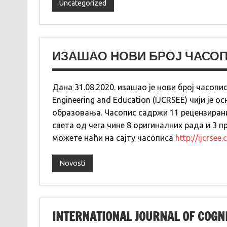
Uncategorized
ИЗАШАО НОВИ БРОЈ ЧАСОПИСА 
Дана 31.08.2020. изашао је нови број часописа 
Engineering and Education (IJCRSEE) чији је 
образовања. Часопис садржи 11 рецензира
света од чега чине 8 оригиналних рада и 3 
можете наћи на сајту часописа
http://ijcrsee
Novosti
INTERNATIONAL JOURNAL OF COGNI