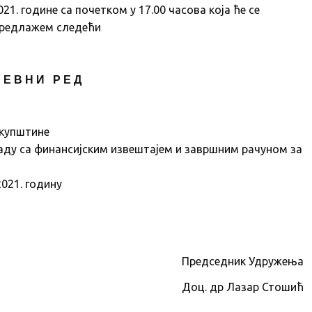
21. године са почетком у 17.00 часова која ће се
 предлажем следећи
 Е В Н И Р Е Д
Скупштине
аду са финансијским извештајем и завршним рачуном за
021. годину
Председник Удружења
Доц. др Лазар Стошић