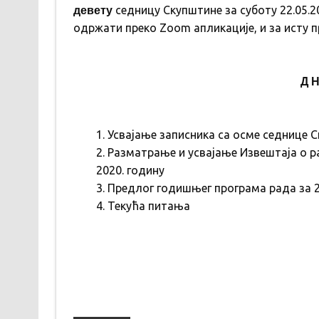
девету
седницу Скупштине за суботу 22.05.20
одржати преко Zoom апликације, и за исту
Д Н
Усвајање записника са осме седнице 
Разматрање и усвајање Извештаја о р
2020. годину
Предлог годишњег програма рада за 2
Текућа питања