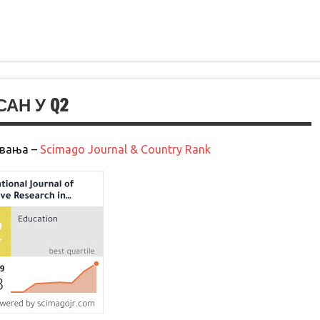
АН У Q2
овања –
Scimago Journal & Country Rank