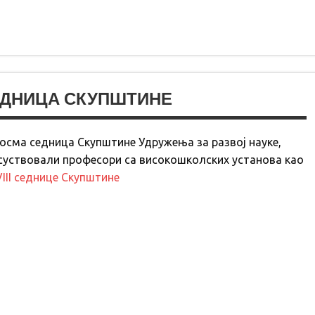
ЕДНИЦА СКУПШТИНЕ
 осма седница Скупштине Удружења за развој науке,
суствовали професори са високошколских установа као
VIII седнице Скупштине